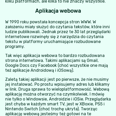
kilku platformach, ale kilka to nie znaczy wszystkie.
Aplikacja webowa
W 1990 roku powstała koncepcja stron WWW. W
założeniu miały służyć do czytania tekstów, które inni
ludzie publikowali. Jednak przez te 30 lat przeglądarki
internetowe rozwinęły się z narzędzia do czytania
tekstu w platformy uruchamiające rozbudowane
programy.
Tak więc aplikacja webowa to bardzo rozbudowana
strona internetowa. Takimi aplikacjami są Gmail,
Google Docs czy Facebook (choć wszystkie one mają
też aplikacje Androidową i iOSową).
Zaletą takiej aplikacji jest po pierwsze, że nie musimy
jej instalować. Po prostu wpisujemy adres lub klikamy
w link. Druga sprawa to wieloplatformowość. Webową
aplikację można otworzyć na czymkolwiek. I mówię
nie tylko o Windowsie, Androidzie i iOSie. Przeglądarka
jest chyba w każdym smart TV, jest w XBoxie, PS5 i
Nintendo Switch (choć trochę ukryta). Tworząc
aplikację webową jesteśmy też gotowi na te